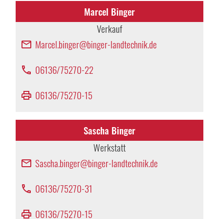
Marcel Binger
Verkauf
Marcel.binger@binger-landtechnik.de
email
06136/75270-22
phone
06136/75270-15
print
Sascha Binger
Werkstatt
Sascha.binger@binger-landtechnik.de
email
06136/75270-31
phone
06136/75270-15
print